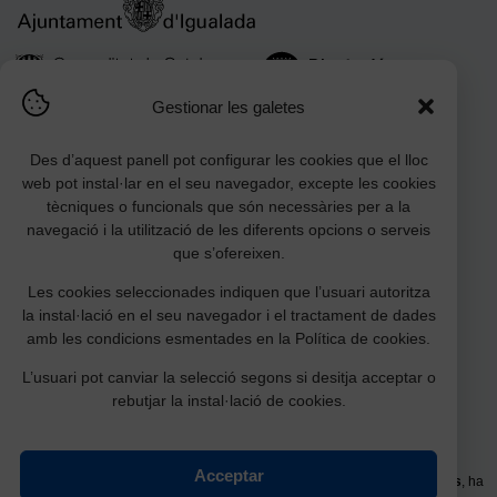
Gestionar les galetes
Des d’aquest panell pot configurar les cookies que el lloc
web pot instal·lar en el seu navegador, excepte les cookies
tècniques o funcionals que són necessàries per a la
navegació i la utilització de les diferents opcions o serveis
que s’ofereixen.
Amb la col·laboració:
Les cookies seleccionades indiquen que l’usuari autoritza
la instal·lació en el seu navegador i el tractament de dades
amb les condicions esmentades en la Política de cookies.
L’usuari pot canviar la selecció segons si desitja acceptar o
rebutjar la instal·lació de cookies.
Acceptar
La millora de l’equipament
Planta baixa Pavelló Germans Garcia Fossas
, ha