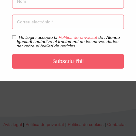
Acceptació privacitat
He llegit i accepto la
Política de privacitat
de l'Ateneu
Igualadí i autoritzo el tractament de les meves dades
per rebre el butlletí de notícies.
Subscriu-t'hi!
Enviar
=
9 + 2
Avís legal
|
Política de privacitat
|
Política de cookies
|
Contactar