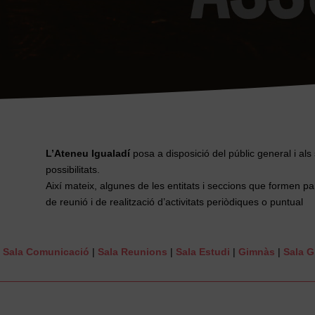
L’Ateneu Igualadí
posa a disposició del públic general i als
possibilitats.
Així mateix, algunes de les entitats i seccions que formen p
de reunió i de realització d’activitats periòdiques o puntual
|
Sala Comunicació
|
Sala Reunions
|
Sala Estudi
|
Gimnàs
|
Sala 