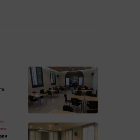
rra
els
sense
cop a