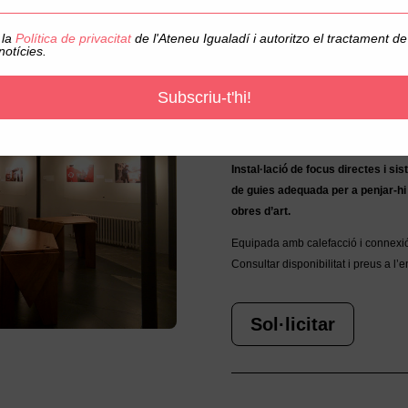
Lloguer sala
 la
Política de privacitat
de l'Ateneu Igualadí i autoritzo el tractament 
notícies.
d’Exposicions
Subscriu-t'hi!
Ubicada a la planta baixa a la dreta
vestíbul.
2
Superfície: 42m
..
Instal·lació de focus directes i si
de guies adequada per a penjar-hi
obres d’art.
Equipada amb calefacció i connexió 
Consultar disponibilitat i preus a l’en
Sol·licitar