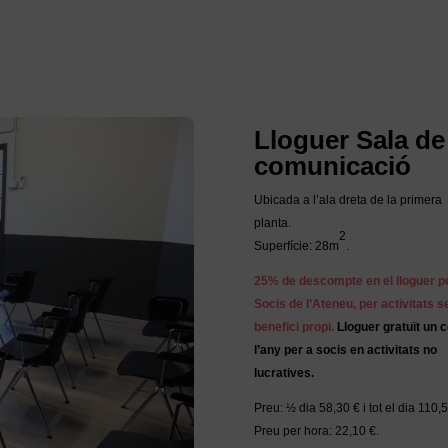
Lloguer Sala de
comunicació
Ubicada a l’ala dreta de la primera
planta.
2
Superfície: 28m
.
25% de descompte en el lloguer p
Socis de l’Ateneu, per activitats 
benefici propi
.
Lloguer gratuït un c
l’any per a socis en activitats no
lucratives.
Preu: ½ dia 58,30 €
i tot el dia
110,5
Preu per hora: 22,10 €.