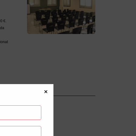
0 €
.
ada
ionat