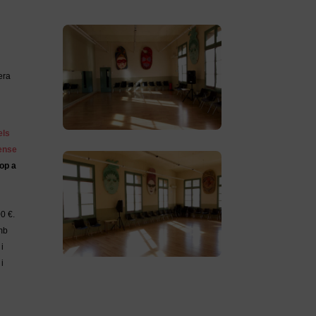
era
els
sense
op a
00 €.
mb
i
i