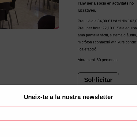
l’any per a socis en activitats no
lucratives.
Preu: ½ dia 84,00 €
i tot el dia
163,0
Preu per hora:
22,10 €. Sala equip
amb pantalla tàctil, sistema d’àudio,
micròfon i connexió wifi. Aire condic
i calefacció.
Aforament: 60 persones.
Sol·licitar
Uneix-te a la nostra newsletter