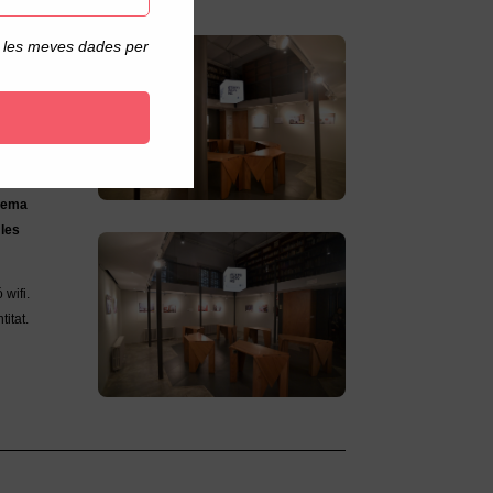
de les meves dades per
 del
stema
 les
wifi.
titat.