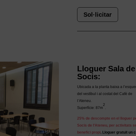
Sol·licitar
Lloguer Sala de
Socis:
Ubicada a la planta baixa a l’esque
del vestíbul i al costat del Cafè de
l’Ateneu.
2
Superfície: 87m
.
25% de descompte en el lloguer p
Socis de l’Ateneu, per activitats 
benefici propi
. Lloguer gratuït un 