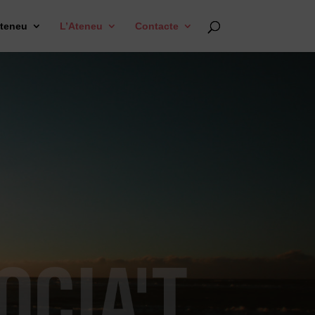
Ateneu
L’Ateneu
Contacte