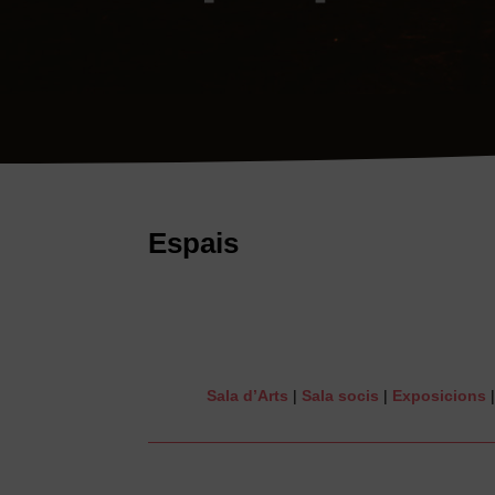
Espais
Sala d’Arts
|
Sala socis
|
Exposicions