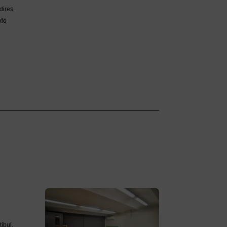
dires,
xió
tíbul.