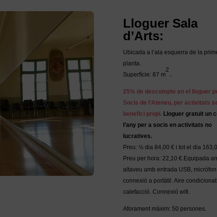
Lloguer Sala
d’Arts:
Ubicada a l’ala esquerra de la prim
planta.
2
Superfície: 87 m
..
25% de descompte en el lloguer p
Socis de l’Ateneu, per activitats 
benefici propi.
Lloguer gratuït un c
l’any per a socis en activitats no
lucratives.
Preu: ½ dia 84,00 € i tot el dia 163,
Preu per hora: 22,10 €.Equipada a
altaveu amb entrada USB, micròfon 
connexió a portàtil. Aire condicionat 
calefacció. Connexió wifi.
Aforament màxim: 50 persones.