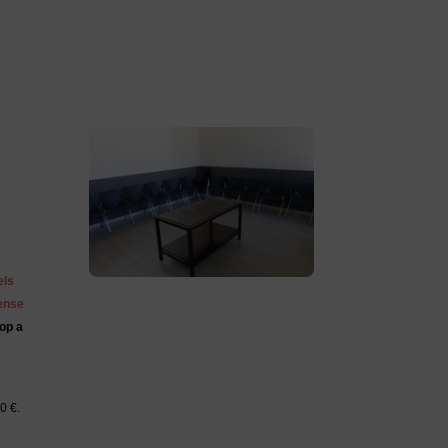
els
sense
op a
0 €
.