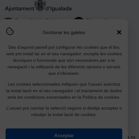
Gestionar les galetes
Des d’aquest panell pot configurar les cookies que el lloc
web pot instal·lar en el seu navegador, excepte les cookies
tècniques o funcionals que són necessàries per a la
navegació i la utilització de les diferents opcions o serveis
que s’ofereixen.
Les cookies seleccionades indiquen que l’usuari autoritza
Amb la col·laboració:
la instal·lació en el seu navegador i el tractament de dades
amb les condicions esmentades en la Política de cookies.
L’usuari pot canviar la selecció segons si desitja acceptar o
rebutjar la instal·lació de cookies.
Acceptar
La millora de l’equipament
Planta baixa Pavelló Germans Garcia Fossas
, ha