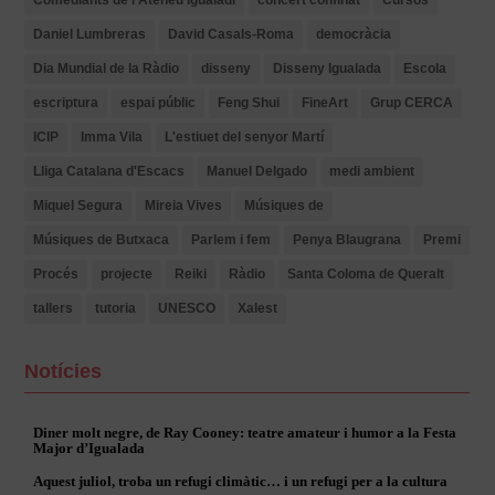
Daniel Lumbreras
David Casals-Roma
democràcia
Dia Mundial de la Ràdio
disseny
Disseny Igualada
Escola
escriptura
espai públic
Feng Shui
FineArt
Grup CERCA
ICIP
Imma Vila
L'estiuet del senyor Martí
Lliga Catalana d'Escacs
Manuel Delgado
medi ambient
Miquel Segura
Mireia Vives
Músiques de
Músiques de Butxaca
Parlem i fem
Penya Blaugrana
Premi
Procés
projecte
Reiki
Ràdio
Santa Coloma de Queralt
tallers
tutoria
UNESCO
Xalest
Notícies
Diner molt negre, de Ray Cooney: teatre amateur i humor a la Festa
Major d’Igualada
Aquest juliol, troba un refugi climàtic… i un refugi per a la cultura