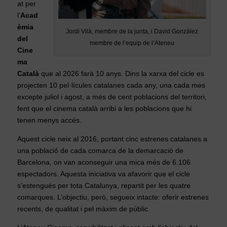
at per
l’
Acad
èmia
Jordi Vilà, membre de la junta, i David González
del
membre de l’equip de l’Ateneu
Cine
ma
Català
que al 2026 farà 10 anys. Dins la xarxa del cicle es
projecten 10 pel·lícules catalanes cada any, una cada mes
excepte juliol i agost, a més de cent poblacions del territori,
fent que el cinema català arribi a les poblacions que hi
tenen menys accés.
Aquest cicle neix al 2016, portant cinc estrenes catalanes a
una població de cada comarca de la demarcació de
Barcelona, on van aconseguir una mica més de 6.106
espectadors. Aquesta iniciativa va afavorir que el cicle
s’estengués per tota Catalunya, repartit per les quatre
comarques. L’objectiu, però, segueix intacte: oferir estrenes
recents, de qualitat i pel màxim de públic.