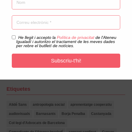
Escacs
Escola
Esports
Exposicions
Gastronomia
Acceptació privacitat
He llegit i accepto la
Política de privacitat
de l'Ateneu
Música
Igualadí i autoritzo el tractament de les meves dades
per rebre el butlletí de notícies.
Sin categoría
Societat
Subscriu-t'hi!
Tallers
Teatre
Tertúlia
Etiquetes
Alidé Sans
antropologia social
aprenentatge cooperatiu
audiovisuals
Barnasants
Borja Penalba
Castanyada
Col·legi d’Advocats de Barcelona
Comediants de l'Ateneu Igualadí
concert confinat
Cursos