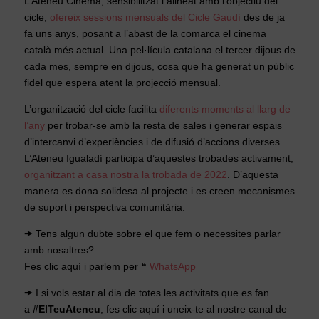
L’Ateneu Cinema, sensibilitzat i alineat amb l’objectiu del
cicle,
ofereix sessions mensuals del Cicle Gaudí
des de ja
fa uns anys, posant a l’abast de la comarca el cinema
català més actual. Una pel·lícula catalana el tercer dijous de
cada mes, sempre en dijous, cosa que ha generat un públic
fidel que espera atent la projecció mensual.
L’organització del cicle facilita
diferents moments al llarg de
l’any
per trobar-se amb la resta de sales i generar espais
d’intercanvi d’experiències i de difusió d’accions diverses.
L’Ateneu Igualadí participa d’aquestes trobades activament,
organitzant a casa nostra la trobada de 2022
. D’aquesta
manera es dona solidesa al projecte i es creen mecanismes
de suport i perspectiva comunitària.
🠞 Tens algun dubte sobre el que fem o necessites parlar
amb nosaltres?
Fes clic aquí i parlem per ❝
WhatsApp
🠞 I si vols estar al dia de totes les activitats que es fan
a
#ElTeuAteneu
, fes clic aquí i uneix-te al nostre canal de