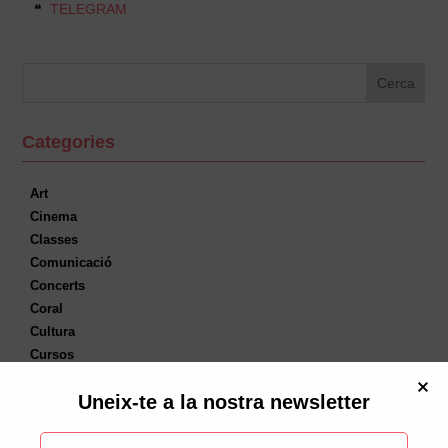
❝
TELEGRAM
Categories
Art
Cinema
Classes
Comunicació
Concerts
Coral
Cultura
Cursos
DebatAteneu
Uneix-te a la nostra newsletter
Dimarts Disruptius
Documentals
Educació