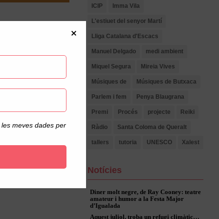
ICIP
Imma Vila
L'estiuet del senyor Martí
Lliga Catalana d'Escacs
 altres. Ens explica:
Manuel Delgado
medi ambient
nt olis i, més tard,
 de la reconeguda
Miquel Segura
Mireia Vives
primit. La pintura ha
Músiques de
Músiques de Butxaca
Parlem i fem
Penya Blaugrana
la llum, experimentar
Premi
Procés
projecte
Reiki
color sempre són
de les meves dades per
Ràdio
Santa Coloma de Queralt
tallers
tutoria
UNESCO
Xalest
Notícies
Diner molt negre, de Ray Cooney: teatre
amateur i humor a la Festa Major
d’Igualada
Aquest juliol, troba un refugi climàtic…