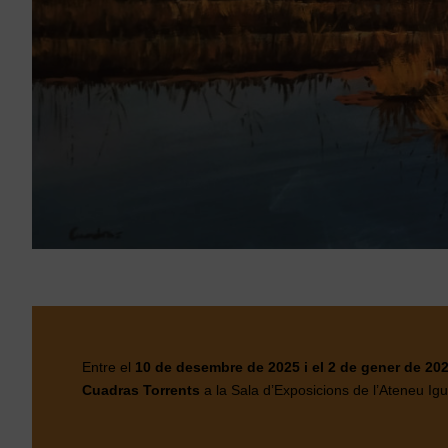
Entre el
10 de desembre de 2025 i el 2 de gener de 20
Cuadras Torrents
a la Sala d’Exposicions de l’Ateneu Ig