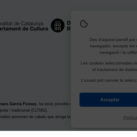
Des d’aquest panell pot c
navegador, excepte les 
navegació i la utili
Les cookies seleccionades ind
el tractament de dades
L’usuari pot canviar la selecc
Acceptar
rmans Garcia Fossas
, ha estat possible gràcies a la subvenció per a la restau
pular i tradicional (CLT062).
onades provenen de cabals que atorga la
Junta d’Herències de la Generalita
Polític