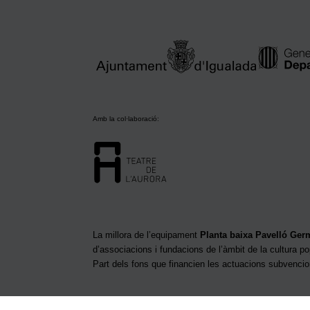
Amb la col·laboració:
La millora de l’equipament
Planta baixa Pavelló Ge
d’associacions i fundacions de l’àmbit de la cultura po
Part dels fons que financien les actuacions subvenci