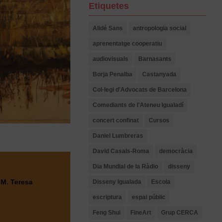
Etiquetes
Alidé Sans
antropologia social
aprenentatge cooperatiu
audiovisuals
Barnasants
Borja Penalba
Castanyada
Col·legi d’Advocats de Barcelona
Comediants de l'Ateneu Igualadí
concert confinat
Cursos
Daniel Lumbreras
David Casals-Roma
democràcia
Dia Mundial de la Ràdio
disseny
a
M. Teresa
Disseny Igualada
Escola
escriptura
espai públic
Feng Shui
FineArt
Grup CERCA