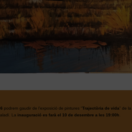
26
podrem gaudir de l’exposició de pintures “
Trajectòria de vida
” de l
ualadí. La
inauguració es farà el 10 de desembre a les 19:00h
.