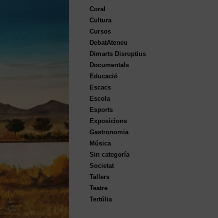
Coral
Cultura
Cursos
DebatAteneu
Dimarts Disruptius
Documentals
Educació
Escacs
Escola
Esports
Exposicions
Gastronomia
Música
Sin categoría
Societat
Tallers
Teatre
Tertúlia