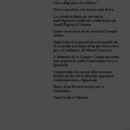
i un refugi per a la cultura
Nova exposició a la nostra sala d’art.
La condició humana davant la
intel·ligència artificial: conferència de
Jordi Pigem a l’Ateneu
Canvi en el preu de les sessions Cinema
Sènior
Aquí teniu el material descarregable de
la xerrada Les bases d’un pla ferroviari
per a Catalunya, de Manel Larrosa.
L’alumnat de la Gaspar Camps presenta
una exposició audiovisual immersiva a
Igualada
Comprendre les arrels dels sistemes
il·liberals des de la filosofia japonesa
contemporània a Igualada
Bases d’un Pla ferroviari per a
Catalunya
Sant Jordi a l’Ateneu