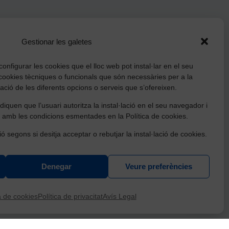
Gestionar les galetes
onfigurar les cookies que el lloc web pot instal·lar en el seu
cookies tècniques o funcionals que són necessàries per a la
tzació de les diferents opcions o serveis que s’ofereixen.
iquen que l’usuari autoritza la instal·lació en el seu navegador i
 amb les condicions esmentades en la Política de cookies.
ió segons si desitja acceptar o rebutjar la instal·lació de cookies.
Denegar
Veure preferències
ració, conservació i millora d'equipaments culturals
t de Catalunya.
a de cookies
Política de privacitat
Avís Legal