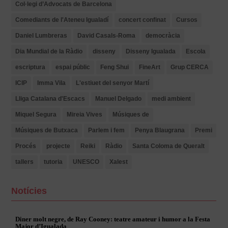
Col·legi d’Advocats de Barcelona
Comediants de l'Ateneu Igualadí
concert confinat
Cursos
Daniel Lumbreras
David Casals-Roma
democràcia
Dia Mundial de la Ràdio
disseny
Disseny Igualada
Escola
escriptura
espai públic
Feng Shui
FineArt
Grup CERCA
ICIP
Imma Vila
L'estiuet del senyor Martí
Lliga Catalana d'Escacs
Manuel Delgado
medi ambient
Miquel Segura
Mireia Vives
Músiques de
Músiques de Butxaca
Parlem i fem
Penya Blaugrana
Premi
Procés
projecte
Reiki
Ràdio
Santa Coloma de Queralt
tallers
tutoria
UNESCO
Xalest
Notícies
Diner molt negre, de Ray Cooney: teatre amateur i humor a la Festa
Major d’Igualada