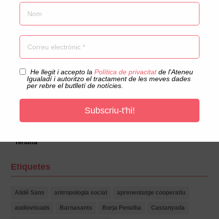
Documentals
Educació
Escacs
Escola
Esports
Exposicions
Acceptació privacitat
He llegit i accepto la
Política de privacitat
de l'Ateneu
Gastronomia
Igualadí i autoritzo el tractament de les meves dades
per rebre el butlletí de notícies.
Música
Sin categoría
Societat
Subscriu-t'hi!
Tallers
Teatre
Tertúlia
Etiquetes
Alidé Sans
antropologia social
aprenentatge cooperatiu
audiovisuals
Barnasants
Borja Penalba
Castanyada