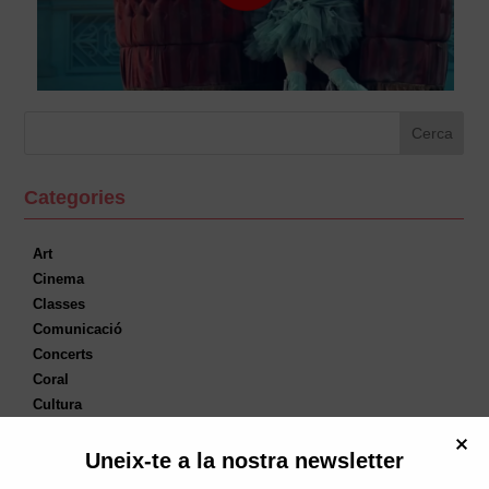
Categories
Art
Cinema
Classes
Comunicació
Concerts
Coral
Cultura
Cursos
DebatAteneu
Uneix-te a la nostra newsletter
Dimarts Disruptius