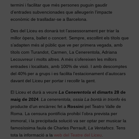
termini i facilitar que més persones puguin gaudir
d’entrades subvencionades que alleugerin l’impacte
econòmic de traslladar-se a Barcelona.
Des del Liceu es donarà tot l’assessorament per triar la
millor òpera, ballet o concert. Sempre, escollint els títols que
s’adapten més al públic que ve per primera vegada, amb
títols com Turandot, Carmen, La Cenerentola, Adriana
Lecouvreur i molts altres. A més s’ofereixen les millors
entrades i localitats, amb 100% de visió. I amb descomptes
del 40% per a grups i es facilita l’estacionament d’autocars
davant del Liceu per portar i recollir la gent.
El Liceu et durà a veure
La Cenerentola
el dimarts 28 de
maig de 2024
.
La cenerentola, ossia La bontà in trionfo
és
producte d’un encàrrec fet a
Rossini
pel Teatro Valle de
Roma. La censura pontifícia prohibí l’obra prevista per
immoral, i la precipitada solució va ser optar per musicar la
famosíssima faula de Charles Perrault,
La Ventafocs
. Tens
tota la informació a la
web del Teatre del Liceu
.