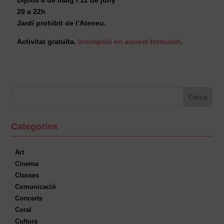
Dijous 8 de maig i 12 de juny
20 a 22h
Jardí prohibit de l’Ateneu.
Activitat gratuïta.
Inscripció en aquest formulari
.
Categories
Art
Cinema
Classes
Comunicació
Concerts
Coral
Cultura