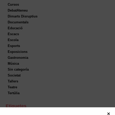
Cursos
DebatAteneu
Dimarts Disruptius
Documentals
Educació
Escacs
Escola
Esports
Exposicions
Gastronomia
Música
Sin categoría
Societat
Tallers
Teatre
Tertúlia
Etiquetes