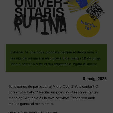
L’Ateneu té una nova proposta perquè et deixis anar a
les nits de primavera els
dijous 8 de maig i 12 de juny
.
Vine a cantar o a fer el teu espectacle. Agafa el micro!
8 maig, 2025
Tens ganes de participar al Micro Obert? Vols cantar? O
potser vols ballar? Recitar un poema? O representar un
monòleg? Aquesta és la teva activitat! T’esperem amb
moltes ganes al micro obert.