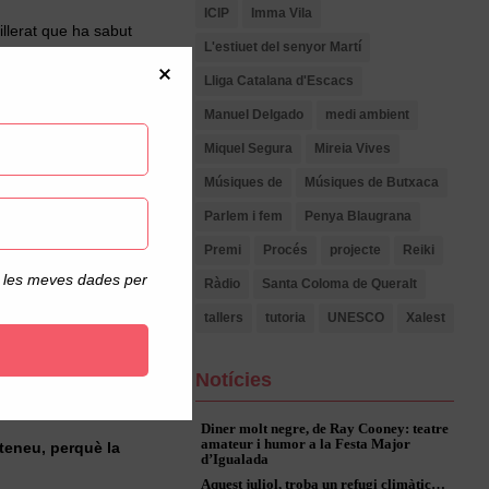
ICIP
Imma Vila
illerat que ha sabut
L'estiuet del senyor Martí
tot, d’entendre que
Lliga Catalana d'Escacs
que no només s’explica,
Manuel Delgado
medi ambient
Miquel Segura
Mireia Vives
Músiques de
Músiques de Butxaca
Parlem i fem
Penya Blaugrana
Premi
Procés
projecte
Reiki
itza allò que ens
, una invitació a
de les meves dades per
Ràdio
Santa Coloma de Queralt
tallers
tutoria
UNESCO
Xalest
c: les claus de la
Notícies
Diner molt negre, de Ray Cooney: teatre
amateur i humor a la Festa Major
Ateneu, perquè la
d’Igualada
Aquest juliol, troba un refugi climàtic…