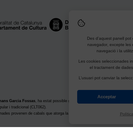
Des d’aquest panell pot c
navegador, excepte les 
navegació i la utili
Les cookies seleccionades ind
el tractament de dades
L’usuari pot canviar la selecc
Acceptar
rmans Garcia Fossas
, ha estat possible gràcies a la subvenció per a la restau
pular i tradicional (CLT062).
onades provenen de cabals que atorga la
Junta d’Herències de la Generalita
Polític