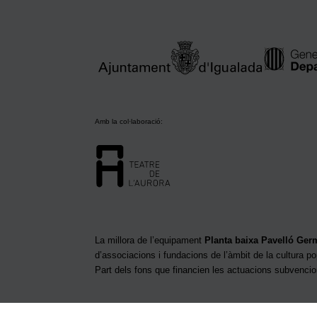
Amb la col·laboració:
La millora de l’equipament
Planta baixa Pavelló Ge
d’associacions i fundacions de l’àmbit de la cultura po
Part dels fons que financien les actuacions subvenci