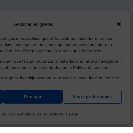
Gestionar les galetes
onfigurar les cookies que el lloc web pot instal·lar en el seu
cookies tècniques o funcionals que són necessàries per a la
tzació de les diferents opcions o serveis que s’ofereixen.
iquen que l’usuari autoritza la instal·lació en el seu navegador i
 amb les condicions esmentades en la Política de cookies.
ió segons si desitja acceptar o rebutjar la instal·lació de cookies.
Denegar
Veure preferències
ració, conservació i millora d'equipaments culturals
Necessites ajuda?
t de Catalunya.
a de cookies
Política de privacitat
Avís Legal