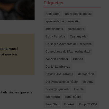
Etiquetes
Alidé Sans
antropologia social
aprenentatge cooperatiu
audiovisuals
Barnasants
Borja Penalba
Castanyada
Col·legi d’Advocats de Barcelona
s la rosa i
Comediants de l'Ateneu Igualadí
elat que ens
concert confinat
Cursos
Daniel Lumbreras
David Casals-Roma
democràcia
Dia Mundial de la Ràdio
disseny
Disseny Igualada
Escola
nt els vincles que ens
escriptura
espai públic
Feng Shui
FineArt
Grup CERCA