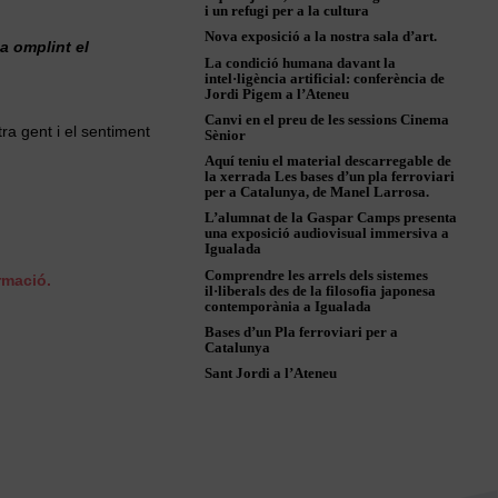
i un refugi per a la cultura
Nova exposició a la nostra sala d’art.
a omplint el
La condició humana davant la
intel·ligència artificial: conferència de
Jordi Pigem a l’Ateneu
Canvi en el preu de les sessions Cinema
ra gent i el sentiment
Sènior
Aquí teniu el material descarregable de
la xerrada Les bases d’un pla ferroviari
per a Catalunya, de Manel Larrosa.
L’alumnat de la Gaspar Camps presenta
una exposició audiovisual immersiva a
Igualada
Comprendre les arrels dels sistemes
rmació.
il·liberals des de la filosofia japonesa
contemporània a Igualada
Bases d’un Pla ferroviari per a
Catalunya
Sant Jordi a l’Ateneu