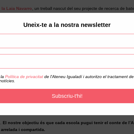
 la Laia Navarro
, un treball nascut del seu projecte de recerca de batx
e i compromesa.
És una manera preciosa de recordar d’on venim i, sobre
Uneix-te a la nostra newsletter
en valor la paraula, la imaginació i la transmissió cultural. Un conte 
a
per crear un regal molt especial. Un detall ple de significat que simbol
réixer i la cohesió que ens manté units. Un regal que és, en el fons
 la
Política de privacitat
de l'Ateneu Igualadí i autoritzo el tractament 
notícies.
Subscriu-t'hi!
a, podran actualitzar les seves dades i endur-se un obsequi molt simbòli
, de futur i de compromís compartit.
a.
El nostre objectiu és que cada escola pugui tenir el conte de l’
 arrelada i compartida.