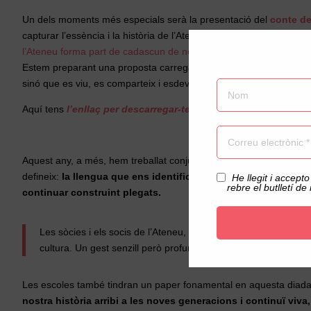
Un dels moments més especials serà la presentació del
conte de
capturar l’essència i la història de l’Ateneu amb una mirada jov
l’Ateneu forma part de cadascun de nosaltres.
Estem preparant una proposta carregada de sensibilitat, que posa 
sinó que es viu, es comparteix i esdevé pont entre generacions.
Aquí tens
l’enllaç per descarregar-te el conte
Aquest any, a més, hem treballat conjuntament amb l
’
Espai Mall
Acceptació privacitat
defineix:
la llengua que ens identifica, la cultura que ens fa c
He llegit i accepto
rebre el butlletí de 
continuar construint plegats.
Les sòcies i els socis de l’Ateneu, a més de rebre la seva ros
cultura. Un gest senzill però profund, que parla de pertinença
Les escoles també tindran un paper fonamental en aquesta diad
nostra història arribi a les noves generacions i continuï viva,