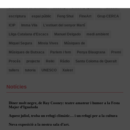
Dia Mundial de la Ràdio
disseny
Disseny Igualada
Escola
escriptura
espai públic
Feng Shui
FineArt
Grup CERCA
ICIP
Imma Vila
L'estiuet del senyor Martí
Lliga Catalana d'Escacs
Manuel Delgado
medi ambient
Miquel Segura
Mireia Vives
Músiques de
Músiques de Butxaca
Parlem i fem
Penya Blaugrana
Premi
Procés
projecte
Reiki
Ràdio
Santa Coloma de Queralt
tallers
tutoria
UNESCO
Xalest
Notícies
Diner molt negre, de Ray Cooney: teatre amateur i humor a la Festa
Major d’Igualada
Aquest juliol, troba un refugi climàtic… i un refugi per a la cultura
Nova exposició a la nostra sala d’art.