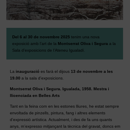
Del 6 al 30 de novembre 2025
tenim una nova
exposició amb l’art de la
Montserrat Oliva i Segura
a la
Sala d’exposicions de l’Ateneu Igualadí.
La
inauguració
es farà el dijous
13 de novembre a les
19.00
a la sala d’exposicions.
Montserrat Oliva i Segura. Igualada, 1958. Mestra i
llicenciada en Belles Arts
Tant en la feina com en les estones lliures, he estat sempre
envoltada de pinzells, pintura, fang i altres elements
d’expressió artística. Actualment, i des de fa uns quants
anys, m’expresso mitjançant la tècnica del gravat, doncs em