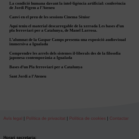
La condició humana davant la intel·ligència artificial: conferència
de Jordi Pigem a l’Ateneu
Canvi en el preu de les sessions Cinema Sènior
Aquí teniu el material descarregable de la xerrada Les bases d’un
pla ferroviari per a Catalunya, de Manel Larrosa.
L’alumnat de la Gaspar Camps presenta una exposició audiovisual
immersiva a Igualada
Comprendre les arrels dels sistemes il·liberals des de la filosofia
japonesa contemporània a Igualada
Bases d’un Pla ferroviari per a Catalunya
Sant Jordi a l’Ateneu
Avís legal
|
Política de privacitat
|
Política de cookies
|
Contactar
Horari secretaria: