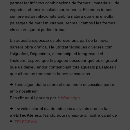
permet fer infinites combinacions de formes i materials i, de
vegades, obtenir resultats sorprenents. Els meus temes
sempre estan relacionats amb la natura que ens envolta:
paisatges de mar i muntanya, arbres i camps i les formes i
els colors que hi podem trobar.
En aquesta exposició us ofereixo una part de la meva
darrera obra gràfica. He utilitzat tècniques diverses com
l’aiguafort, l’aiguatinta, el monotip, el fotogravat i el
linòleum. Espero que hi pugueu descobrir què es el gravat,
que us deixeu endur contemplant tots aquests paisatges i
que alhora us transmetin bones sensacions.
🠞 Tens algun dubte sobre el que fem o necessites parlar
amb nosaltres?
Fes clic aquí i parlem per ❝
WhatsApp
🠞 I si vols estar al dia de totes les activitats que es fan
a
#ElTeuAteneu
, fes clic aquí i uneix-te al nostre canal de
❝
TELEGRAM