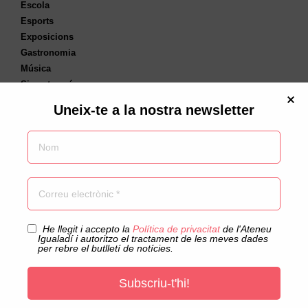
Escola
Esports
Exposicions
Gastronomia
Música
Sin categoría
Societat
Uneix-te a la nostra newsletter
Tallers
Teatre
Tertúlia
Etiquetes
Alidé Sans
antropologia social
aprenentatge cooperatiu
Acceptació privacitat
He llegit i accepto la
Política de privacitat
de l'Ateneu
Igualadí i autoritzo el tractament de les meves dades
audiovisuals
Barnasants
Borja Penalba
Castanyada
per rebre el butlletí de notícies.
Col·legi d’Advocats de Barcelona
Subscriu-t'hi!
Comediants de l'Ateneu Igualadí
concert confinat
Cursos
Daniel Lumbreras
David Casals-Roma
democràcia