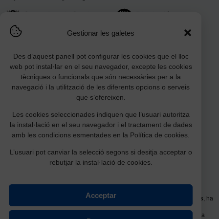
Gestionar les galetes
Des d’aquest panell pot configurar les cookies que el lloc
web pot instal·lar en el seu navegador, excepte les cookies
tècniques o funcionals que són necessàries per a la
navegació i la utilització de les diferents opcions o serveis
que s’ofereixen.
Les cookies seleccionades indiquen que l’usuari autoritza
Amb la col·laboració:
la instal·lació en el seu navegador i el tractament de dades
amb les condicions esmentades en la Política de cookies.
L’usuari pot canviar la selecció segons si desitja acceptar o
rebutjar la instal·lació de cookies.
Acceptar
La millora de l’equipament
Planta baixa Pavelló Germans Garcia Fossas
, ha
estat possible gràcies a la subvenció per a la restauració, conservació i
millora d'equipaments culturals d’associacions i fundacions de l’àmbit de la