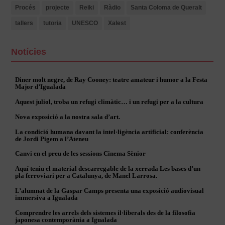
Procés
projecte
Reiki
Ràdio
Santa Coloma de Queralt
tallers
tutoria
UNESCO
Xalest
Notícies
Diner molt negre, de Ray Cooney: teatre amateur i humor a la Festa
Major d’Igualada
Aquest juliol, troba un refugi climàtic… i un refugi per a la cultura
Nova exposició a la nostra sala d’art.
La condició humana davant la intel·ligència artificial: conferència
de Jordi Pigem a l’Ateneu
Canvi en el preu de les sessions Cinema Sènior
Aquí teniu el material descarregable de la xerrada Les bases d’un
pla ferroviari per a Catalunya, de Manel Larrosa.
L’alumnat de la Gaspar Camps presenta una exposició audiovisual
immersiva a Igualada
Comprendre les arrels dels sistemes il·liberals des de la filosofia
japonesa contemporània a Igualada