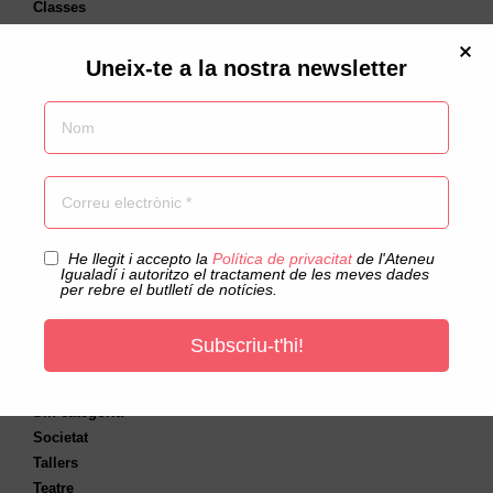
Classes
Comunicació
Concerts
Uneix-te a la nostra newsletter
Coral
Cultura
Cursos
DebatAteneu
Dimarts Disruptius
Documentals
Educació
Acceptació privacitat
He llegit i accepto la
Política de privacitat
de l'Ateneu
Escacs
Igualadí i autoritzo el tractament de les meves dades
Escola
per rebre el butlletí de notícies.
Esports
Exposicions
Subscriu-t'hi!
Gastronomia
Música
Sin categoría
Societat
Tallers
Teatre