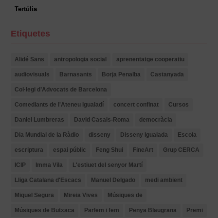
Tertúlia
Etiquetes
Alidé Sans
antropologia social
aprenentatge cooperatiu
audiovisuals
Barnasants
Borja Penalba
Castanyada
Col·legi d’Advocats de Barcelona
Comediants de l'Ateneu Igualadí
concert confinat
Cursos
Daniel Lumbreras
David Casals-Roma
democràcia
Dia Mundial de la Ràdio
disseny
Disseny Igualada
Escola
escriptura
espai públic
Feng Shui
FineArt
Grup CERCA
ICIP
Imma Vila
L'estiuet del senyor Martí
Lliga Catalana d'Escacs
Manuel Delgado
medi ambient
Miquel Segura
Mireia Vives
Músiques de
Músiques de Butxaca
Parlem i fem
Penya Blaugrana
Premi