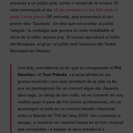
encarats a un públic jove, curiós o amant de la música. El
cicle començarà el dia
12 de setembre a les 21h amb el
grup Lluna plena
(6€ entrada), que presentarà el seu
primer disc ‘Saudade’. Un disc que vol acostar al públic
l’alegria i la nostàlgia que genera un estiu inoblidable al
ritme de la millor música pop. El format reproduirà el millor
del Músiques, el grup i el públic dalt l’escenari del Teatre
Municipal de l’Ateneu.
Una feliç coincidència va fer que es coneguessin el
Pol
Sánchez
i el
Toni Palmés
. La seva afinitat en els
gustos musicals i una visió semblant de la vida va fer
que es plantegessin fer un concert algun dia. Aquesta
idea vaga, un desig de bon rotllo, es va convertir en una
realitat quan el pare de Pol (músic professional), els va
aconseguir un bolo en un concert benèfic relacionat
amb La Marató de TV3 de l’any 2018. Van començar a
assajar, a construir un repertori basat en el món musical
que compartien i a batejar la seva presència a