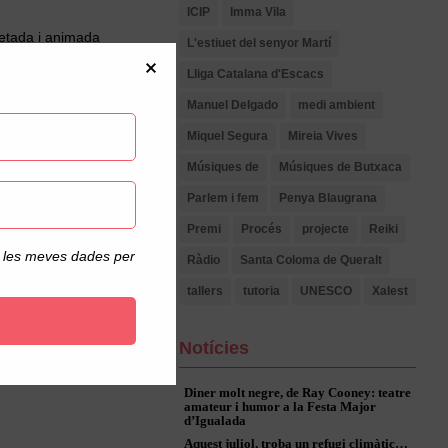
ICIP
Imma Vila
retada i animada
L'estiuet del senyor Martí
men el cartell
Lliga Catalana d'Escacs
Manuel Delgado
medi ambient
, apropant l’art i la
Miquel Segura
Mireia Vives
Músiques de
Músiques de Butxaca
t d’Igualada
,
Parlem i fem
Penya Blaugrana
Premi
Procés
projecte
Reiki
reinterpretació d’un
de les meves dades per
Ràdio
Santa Coloma de Queralt
tallers
tutoria
UNESCO
Xalest
Notícies
Diner molt negre, de Ray Cooney: teatre
amateur i humor a la Festa Major
d’Igualada
Aquest juliol, troba un refugi climàtic…