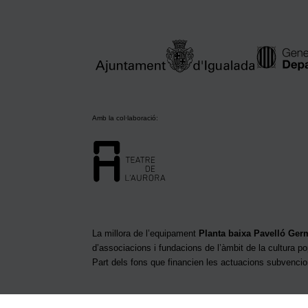
Amb la col·laboració:
La millora de l’equipament
Planta baixa Pavelló Ge
d’associacions i fundacions de l’àmbit de la cultura po
Part dels fons que financien les actuacions subvenci