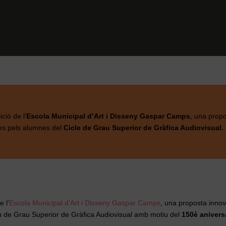
ició de l’
Escola Municipal d’Art i Disseny Gaspar Camps
, una prop
des pels alumnes del
Cicle de Grau Superior de Gràfica Audiovisual.
 l’
Escola Municipal d’Art i Disseny Gaspar Camps
, una proposta inno
tiu de Grau Superior de Gràfica Audiovisual amb motiu del
150è aniver