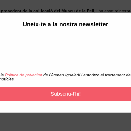
,
procedent de la col·lecció del Museu de la Pell,
i ha estat reinterp
s animats. A través de la realitat augmentada, aquestes creacions transfor
Uneix-te a la nostra newsletter
l igualadí amb les possibilitats que ofereixen les noves tecnologies
ible.
a Gaspar Camps
, amb la col·laboració del
Museu de la Pell
i l’
Ajuntamen
 cultural i institucional.
seu impacte educatiu i social, ja que implica activament els joves en la 
 la
Política de privacitat
de l'Ateneu Igualadí i autoritzo el tractament 
notícies.
Subscriu-t'hi!