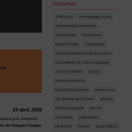
Etiquetes
Alidé Sans
antropologia social
aprenentatge cooperatiu
audiovisuals
Barnasants
Borja Penalba
Castanyada
Col·legi d’Advocats de Barcelona
Comediants de l'Ateneu Igualadí
osta
concert confinat
Cursos
Daniel Lumbreras
David Casals-Roma
democràcia
Dia Mundial de la Ràdio
disseny
Disseny Igualada
Escola
29 abril, 2026
escriptura
espai públic
vadora que presenta
sari de Gaspar Camps
Feng Shui
FineArt
Grup CERCA