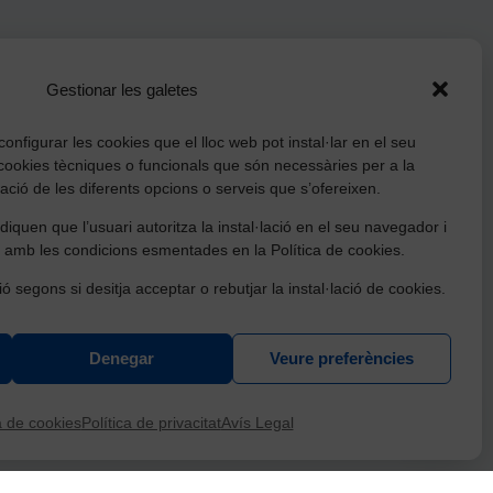
Gestionar les galetes
onfigurar les cookies que el lloc web pot instal·lar en el seu
cookies tècniques o funcionals que són necessàries per a la
tzació de les diferents opcions o serveis que s’ofereixen.
iquen que l’usuari autoritza la instal·lació en el seu navegador i
 amb les condicions esmentades en la Política de cookies.
ió segons si desitja acceptar o rebutjar la instal·lació de cookies.
Denegar
Veure preferències
ració, conservació i millora d'equipaments culturals
t de Catalunya.
a de cookies
Política de privacitat
Avís Legal