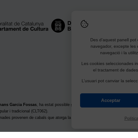
Des d’aquest panell pot c
navegador, excepte les 
navegació i la utili
Les cookies seleccionades ind
el tractament de dades
L’usuari pot canviar la selecc
Acceptar
rmans Garcia Fossas
, ha estat possible gràcies a la subvenció per a la restau
pular i tradicional (CLT062).
onades provenen de cabals que atorga la
Junta d’Herències de la Generalita
Polític