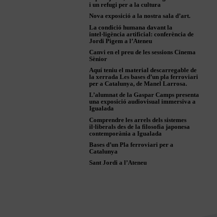
i un refugi per a la cultura
Nova exposició a la nostra sala d’art.
La condició humana davant la
intel·ligència artificial: conferència de
Jordi Pigem a l’Ateneu
Canvi en el preu de les sessions Cinema
Sènior
Aquí teniu el material descarregable de
la xerrada Les bases d’un pla ferroviari
per a Catalunya, de Manel Larrosa.
L’alumnat de la Gaspar Camps presenta
una exposició audiovisual immersiva a
Igualada
Comprendre les arrels dels sistemes
il·liberals des de la filosofia japonesa
contemporània a Igualada
Bases d’un Pla ferroviari per a
Catalunya
Sant Jordi a l’Ateneu