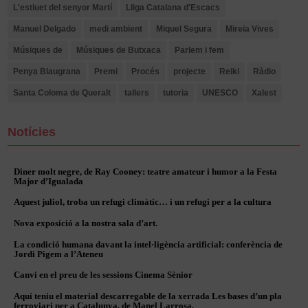
L'estiuet del senyor Martí
Lliga Catalana d'Escacs
Manuel Delgado
medi ambient
Miquel Segura
Mireia Vives
Músiques de
Músiques de Butxaca
Parlem i fem
Penya Blaugrana
Premi
Procés
projecte
Reiki
Ràdio
Santa Coloma de Queralt
tallers
tutoria
UNESCO
Xalest
Notícies
Diner molt negre, de Ray Cooney: teatre amateur i humor a la Festa
Major d’Igualada
Aquest juliol, troba un refugi climàtic… i un refugi per a la cultura
Nova exposició a la nostra sala d’art.
La condició humana davant la intel·ligència artificial: conferència de
Jordi Pigem a l’Ateneu
Canvi en el preu de les sessions Cinema Sènior
Aquí teniu el material descarregable de la xerrada Les bases d’un pla
ferroviari per a Catalunya, de Manel Larrosa.