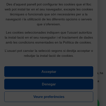
Des d’aquest panell pot configurar les cookies que el lloc
web pot instal·lar en el seu navegador, excepte les cookies
tècniques o funcionals que són necessàries per a la
navegació i la utilització de les diferents opcions o serveis
que s’ofereixen.
Les cookies seleccionades indiquen que l’usuari autoritza
Amb la col·laboració:
la instal·lació en el seu navegador i el tractament de dades
amb les condicions esmentades en la Política de cookies.
L’usuari pot canviar la selecció segons si desitja acceptar o
rebutjar la instal·lació de cookies.
Acceptar
La millora de l’equipament
Planta baixa Pavelló Germans Garcia Fossas
, ha
estat possible gràcies a la subvenció per a la restauració, conservació i
millora d'equipaments culturals d’associacions i fundacions de l’àmbit de la
Denegar
cultura popular i tradicional (CLT062).
Part dels fons que financien les actuacions subvencionades provenen de
cabals que atorga la
Junta d’Herències de la Generalitat de Catalunya.
Veure preferències