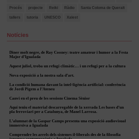
Procés
projecte
Reiki
Ràdio
Santa Coloma de Queralt
tallers
tutoria
UNESCO
Xalest
Notícies
Diner molt negre, de Ray Cooney: teatre amateur i humor a la Festa
Major d’Igualada
Aquest juliol, troba un refugi climàtic… i un refugi per a la cultura
Nova exposició a la nostra sala d’art.
La condició humana davant la intel·ligència artificial: conferència
de Jordi Pigem a l’Ateneu
Canvi en el preu de les sessions Cinema Sènior
Aquí teniu el material descarregable de la xerrada Les bases d’un
pla ferroviari per a Catalunya, de Manel Larrosa.
L’alumnat de la Gaspar Camps presenta una exposició audiovisual
immersiva a Igualada
Comprendre les arrels dels sistemes il·liberals des de la filosofia
japonesa contemporània a Igualada