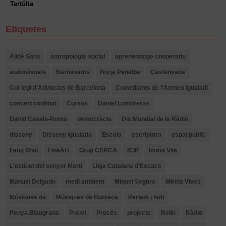
Tertúlia
Etiquetes
Alidé Sans
antropologia social
aprenentatge cooperatiu
audiovisuals
Barnasants
Borja Penalba
Castanyada
Col·legi d’Advocats de Barcelona
Comediants de l'Ateneu Igualadí
concert confinat
Cursos
Daniel Lumbreras
David Casals-Roma
democràcia
Dia Mundial de la Ràdio
disseny
Disseny Igualada
Escola
escriptura
espai públic
Feng Shui
FineArt
Grup CERCA
ICIP
Imma Vila
L'estiuet del senyor Martí
Lliga Catalana d'Escacs
Manuel Delgado
medi ambient
Miquel Segura
Mireia Vives
Músiques de
Músiques de Butxaca
Parlem i fem
Penya Blaugrana
Premi
Procés
projecte
Reiki
Ràdio