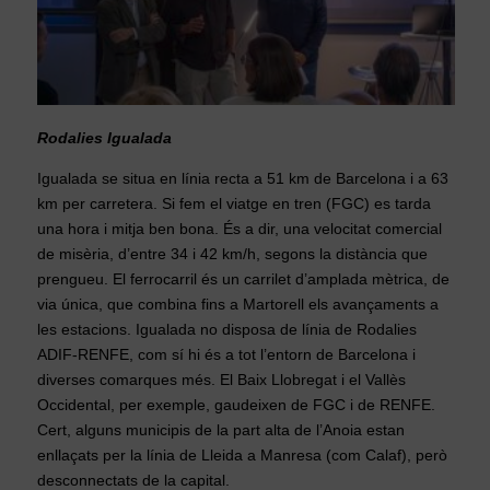
Rodalies Igualada
Igualada se situa en línia recta a 51 km de Barcelona i a 63
km per carretera. Si fem el viatge en tren (FGC) es tarda
una hora i mitja ben bona. És a dir, una velocitat comercial
de misèria, d’entre 34 i 42 km/h, segons la distància que
prengueu. El ferrocarril és un carrilet d’amplada mètrica, de
via única, que combina fins a Martorell els avançaments a
les estacions. Igualada no disposa de línia de Rodalies
ADIF-RENFE, com sí hi és a tot l’entorn de Barcelona i
diverses comarques més. El Baix Llobregat i el Vallès
Occidental, per exemple, gaudeixen de FGC i de RENFE.
Cert, alguns municipis de la part alta de l’Anoia estan
enllaçats per la línia de Lleida a Manresa (com Calaf), però
desconnectats de la capital.