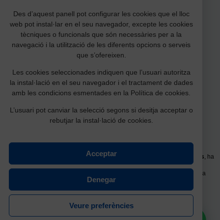
Des d’aquest panell pot configurar les cookies que el lloc
web pot instal·lar en el seu navegador, excepte les cookies
tècniques o funcionals que són necessàries per a la
navegació i la utilització de les diferents opcions o serveis
que s’ofereixen.
Les cookies seleccionades indiquen que l’usuari autoritza
Amb la col·laboració:
la instal·lació en el seu navegador i el tractament de dades
amb les condicions esmentades en la Política de cookies.
L’usuari pot canviar la selecció segons si desitja acceptar o
rebutjar la instal·lació de cookies.
Acceptar
La millora de l’equipament
Planta baixa Pavelló Germans Garcia Fossas
, ha
estat possible gràcies a la subvenció per a la restauració, conservació i
millora d'equipaments culturals d’associacions i fundacions de l’àmbit de la
Denegar
cultura popular i tradicional (CLT062).
Part dels fons que financien les actuacions subvencionades provenen de
cabals que atorga la
Junta d’Herències de la Generalitat de Catalunya.
Veure preferències