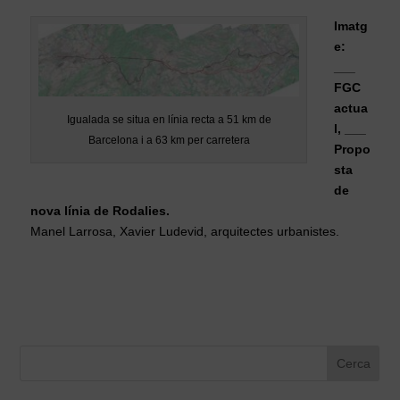
Imatg
e:
___
FGC
actua
Igualada se situa en línia recta a 51 km de
l, ___
Barcelona i a 63 km per carretera
Propo
sta
de
nova línia de Rodalies.
Manel Larrosa, Xavier Ludevid, arquitectes urbanistes.