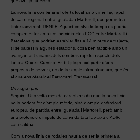
que avui ja funciona.
La nova línia combinaria l’oferta local amb un enllaç ràpid
de caire regional entre Igualada i Martorell, que permetria
l’intercanvi amb RENFE. Aquest estalvi de temps es podria
complementar amb uns semidirectes FGC entre Martorell i
Barcelona que podrien estalviar fins a 14 minuts de trajecte,
si se saltessin algunes estacions, cosa ben factible amb un
avançament dinàmic dels combois ràpids respecte dels
lents a Quatre Camins. En tot plegat cal partir d’una
proposta de serveis, no de la simple infraestructura, que és
el que ens ofereix el Ferrocarril Transversal.
Un segon pas
Seguim. Una volta més de cargol ens diu que la nova línia
no la podem fer d’ample mètric, sinó d’ample estàndard
europeu, de partida entre Igualada i Martorell, però amb
una pretensió d’impuls de canvi de tota la xarxa d’ADIF,
com caldria.
Com a nova línia de rodalies hauria de ser la primera a