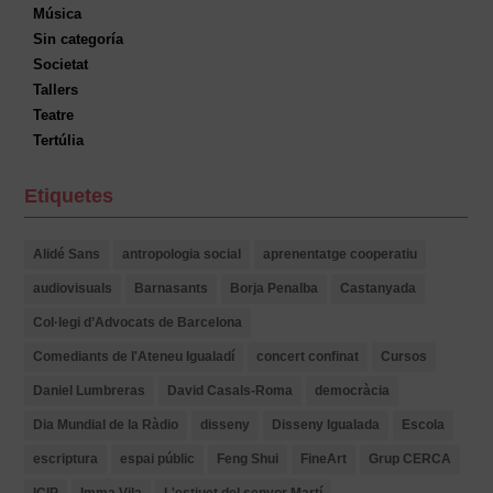
Música
Sin categoría
Societat
Tallers
Teatre
Tertúlia
Etiquetes
Alidé Sans
antropologia social
aprenentatge cooperatiu
audiovisuals
Barnasants
Borja Penalba
Castanyada
Col·legi d’Advocats de Barcelona
Comediants de l'Ateneu Igualadí
concert confinat
Cursos
Daniel Lumbreras
David Casals-Roma
democràcia
Dia Mundial de la Ràdio
disseny
Disseny Igualada
Escola
escriptura
espai públic
Feng Shui
FineArt
Grup CERCA