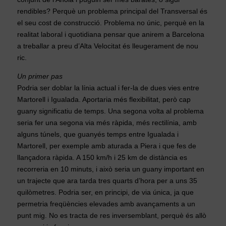
rendibles? Perquè un problema principal del Transversal és
el seu cost de construcció. Problema no únic, perquè en la
realitat laboral i quotidiana pensar que anirem a Barcelona
a treballar a preu d’Alta Velocitat és lleugerament de nou
ric.
Un primer pas
Podria ser doblar la línia actual i fer-la de dues vies entre
Martorell i Igualada. Aportaria més flexibilitat, però cap
guany significatiu de temps. Una segona volta al problema
seria fer una segona via més ràpida, més rectilínia, amb
alguns túnels, que guanyés temps entre Igualada i
Martorell, per exemple amb aturada a Piera i que fes de
llançadora ràpida. A 150 km/h i 25 km de distància es
recorreria en 10 minuts, i això seria un guany important en
un trajecte que ara tarda tres quarts d’hora per a uns 35
quilòmetres. Podria ser, en principi, de via única, ja que
permetria freqüències elevades amb avançaments a un
punt mig. No es tracta de res inversemblant, perquè és allò