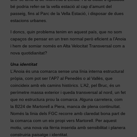
bé podria refer-se la vella estació al cap d’amunt del
passeig, fins al Parc de la Vella Estació, i disposar de dues
estacions urbanes.
I doncs, quin problema tenim en aquest país, que no som
capaços de pensar en un tren normal però eficient a l’Anoia
i hem de somiar només en Alta Velocitat Transversal com a
nova quotidianitat?
Una identitat
L’Anoia és una comarca sense una línia interna estructural
pròpia, com pot ser l’AP7 al Penedès o al Vallès, que
coincideix amb els camins històrics. L’A2, pel Bruc, és un
perímetre massa exterior i queda transversal al nord, un fet
que no estructura prou la comarca. Alguna carretera, com
la B224 de Martorell a Piera, manca de plena continuïtat.
Només la línia dels FGC recorre amb claredat bona part de
la comarca com un eix propi vers Martorell. Per aquest
motiu, una nova via fèrria inserida amb sensibilitat i planera
construiria paisatge i identitat.