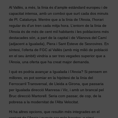
Al Vallès, a més, la línia és d’ample estàndard europeu i de
capacitat intensa, amb un comboi que surt cada dos minuts
de Pl. Catalunya. Mentre que a la línia de l’Anoia, l’horari
regular és d’un tren cada mitja hora. L’entorn de la línia de
l’Anoia és de més de cent mil habitants i les poblacions més
destacades són, a part de la capital i de Vilanova del Camí
(adjacent a Igualada), Piera i Sant Esteve de Sesrovires. En
síntesi, l’oferta de FGC al Vallès (amb mig milió de població
en el seu àmbit) vindria a ser tres vegades superior que a
l’Anoia, una oferta que ha creat major demanda.
I què es podria avançar a Igualada i l’Anoia? Si pensem en
millores, es pot somiar en la hipòtesi de la línia del
Ferrocarril Transversal, de Lleida a Girona, que passaria
per Igualada direcció Manresa i Vic, i amb un brancal pel
Bruc direcció Martorell. Seria com passar, de cop, de la
pobresa a la modernitat de l’Alta Velocitat.
Hi ha altres opcions, que resultin més integrades en el
conjunt de l’Anoia i puguin ser més barates, o sigui