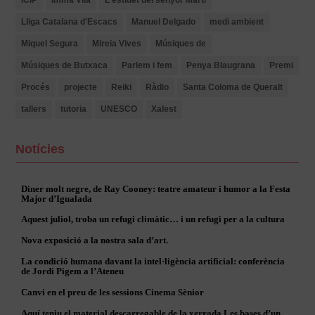
ICIP
Imma Vila
L'estiuet del senyor Martí
Lliga Catalana d'Escacs
Manuel Delgado
medi ambient
Miquel Segura
Mireia Vives
Músiques de
Músiques de Butxaca
Parlem i fem
Penya Blaugrana
Premi
Procés
projecte
Reiki
Ràdio
Santa Coloma de Queralt
tallers
tutoria
UNESCO
Xalest
Notícies
Diner molt negre, de Ray Cooney: teatre amateur i humor a la Festa
Major d’Igualada
Aquest juliol, troba un refugi climàtic… i un refugi per a la cultura
Nova exposició a la nostra sala d’art.
La condició humana davant la intel·ligència artificial: conferència
de Jordi Pigem a l’Ateneu
Canvi en el preu de les sessions Cinema Sènior
Aquí teniu el material descarregable de la xerrada Les bases d’un