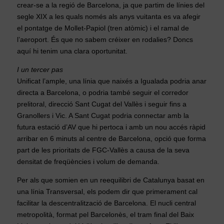
crear-se a la regió de Barcelona, ja que partim de línies del
segle XIX a les quals només als anys vuitanta es va afegir
el pontatge de Mollet-Papiol (tren atòmic) i el ramal de
l’aeroport. És que no sabem créixer en rodalies? Doncs
aquí hi tenim una clara oportunitat.
I un tercer pas
Unificat l’ample, una línia que naixés a Igualada podria anar
directa a Barcelona, o podria també seguir el corredor
prelitoral, direcció Sant Cugat del Vallès i seguir fins a
Granollers i Vic. A Sant Cugat podria connectar amb la
futura estació d’AV que hi pertoca i amb un nou accés ràpid
arribar en 6 minuts al centre de Barcelona, opció que forma
part de les prioritats de FGC-Vallès a causa de la seva
densitat de freqüències i volum de demanda.
Per als que somien en un reequilibri de Catalunya basat en
una línia Transversal, els podem dir que primerament cal
facilitar la descentralització de Barcelona. El nucli central
metropolità, format pel Barcelonès, el tram final del Baix