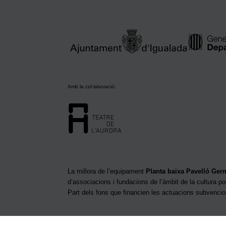
Amb la col·laboració:
La millora de l’equipament
Planta baixa Pavelló Ge
d’associacions i fundacions de l’àmbit de la cultura po
Part dels fons que financien les actuacions subvenci