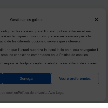
Gestionar les galetes
onfigurar les cookies que el lloc web pot instal·lar en el seu
cookies tècniques o funcionals que són necessàries per a la
tzació de les diferents opcions o serveis que s’ofereixen.
iquen que l’usuari autoritza la instal·lació en el seu navegador i
 amb les condicions esmentades en la Política de cookies.
ió segons si desitja acceptar o rebutjar la instal·lació de cookies.
Denegar
Veure preferències
ració, conservació i millora d'equipaments culturals
Necessites ajuda?
t de Catalunya.
a de cookies
Política de privacitat
Avís Legal