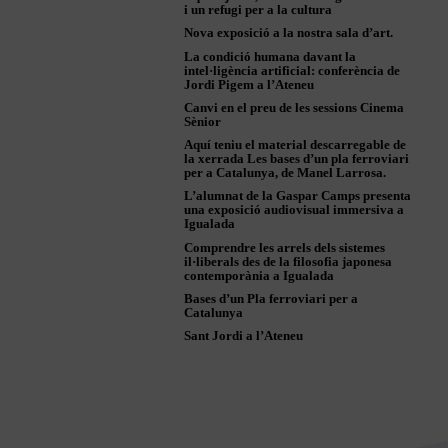
i un refugi per a la cultura
Nova exposició a la nostra sala d’art.
La condició humana davant la
intel·ligència artificial: conferència de
Jordi Pigem a l’Ateneu
Canvi en el preu de les sessions Cinema
Sènior
Aquí teniu el material descarregable de
la xerrada Les bases d’un pla ferroviari
per a Catalunya, de Manel Larrosa.
L’alumnat de la Gaspar Camps presenta
una exposició audiovisual immersiva a
Igualada
Comprendre les arrels dels sistemes
il·liberals des de la filosofia japonesa
contemporània a Igualada
Bases d’un Pla ferroviari per a
Catalunya
Sant Jordi a l’Ateneu