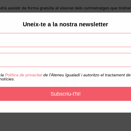
rà assistir de forma gratuïta al visionat dels curtmetratges que tindr
ts tenen una qualitat molt reconeguda i ofereixen una experiència cinem
Uneix-te a la nostra newsletter
ros, ‘Traca’ de Marc Camardons, ‘Provocadora’ d’Èlia Lorente, ‘Si mai 
esido, Nuria Ubach i Ulrika Anderson i ‘El tren de l’alegria’ de Jordi 
eix la proposta cinematogràfica i acosta el món dels curtmetratges al p
dir d’un material de gran qualitat que dona mostra del nivell del cinema
 la
Política de privacitat
de l'Ateneu Igualadí i autoritzo el tractament 
notícies.
Subscriu-t'hi!