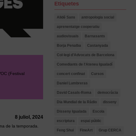
Etiquetes
Alidé Sans
antropologia social
aprenentatge cooperatiu
audiovisuals
Barnasants
Borja Penalba
Castanyada
Col·legi d’Advocats de Barcelona
Comediants de l'Ateneu Igualadí
 VOC (Festival
concert confinat
Cursos
Daniel Lumbreras
David Casals-Roma
democràcia
Dia Mundial de la Ràdio
disseny
Disseny Igualada
Escola
8 juliol, 2024
escriptura
espai públic
lana de la temporada.
Feng Shui
FineArt
Grup CERCA