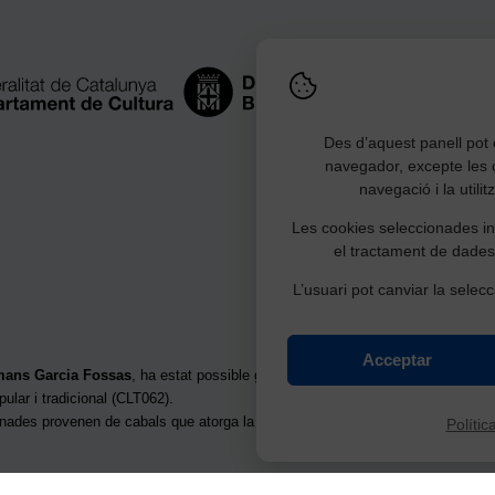
Des d’aquest panell pot c
navegador, excepte les 
navegació i la utili
Les cookies seleccionades ind
el tractament de dades
L’usuari pot canviar la selecc
Acceptar
rmans Garcia Fossas
, ha estat possible gràcies a la subvenció per a la restau
pular i tradicional (CLT062).
onades provenen de cabals que atorga la
Junta d’Herències de la Generalita
Polític