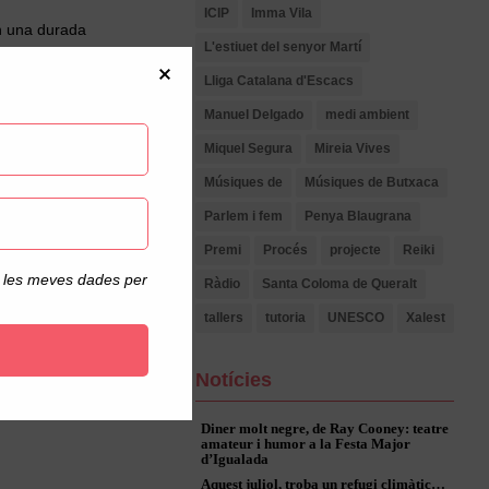
ICIP
Imma Vila
an una durada
L'estiuet del senyor Martí
atogràfica diferent a
Lliga Catalana d'Escacs
Manuel Delgado
medi ambient
no ens haguéssim
Boquet.
Miquel Segura
Mireia Vives
Músiques de
Músiques de Butxaca
úblic de forma
 català al nostre país.
Parlem i fem
Penya Blaugrana
Premi
Procés
projecte
Reiki
de les meves dades per
Ràdio
Santa Coloma de Queralt
tallers
tutoria
UNESCO
Xalest
Notícies
Diner molt negre, de Ray Cooney: teatre
amateur i humor a la Festa Major
d’Igualada
Aquest juliol, troba un refugi climàtic…