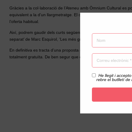
Gràcies a la col·laboració de l’Ateneu amb Òmnium Cultural es pod
equivalent a la d’un llargmetratge. El conjunt de curts selecciona
l’oferta habitual.
Així, podrem gaudir dels curts següents: ‘Anhel de llum’ d’Alba C
separat’ de Marc Esquirol, ‘Les més grans’ de Dubi Cano, Marta Cod
En definitiva es tracta d’una proposta de col·laboració que enfort
totalment gratuïta. De ben segur que el públic assistent podrà gau
Acceptació privacitat
He llegit i accepto
rebre el butlletí de 