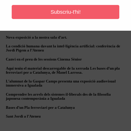
Subscriu-t'hi!
Diner molt negre, de Ray Cooney: teatre amateur i humor a la Festa
Major d’Igualada
Aquest juliol, troba un refugi climàtic… i un refugi per a la cultura
Nova exposició a la nostra sala d’art.
La condició humana davant la intel·ligència artificial: conferència de
Jordi Pigem a l’Ateneu
Canvi en el preu de les sessions Cinema Sènior
Aquí teniu el material descarregable de la xerrada Les bases d’un pla
ferroviari per a Catalunya, de Manel Larrosa.
L’alumnat de la Gaspar Camps presenta una exposició audiovisual
immersiva a Igualada
Comprendre les arrels dels sistemes il·liberals des de la filosofia
japonesa contemporània a Igualada
Bases d’un Pla ferroviari per a Catalunya
Sant Jordi a l’Ateneu